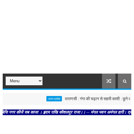
वाराणसी : गंगा की चढ़ान से सहमी काशी : छूने को बेताब खतर
उत्तर-प्रदेश
कीजै सब काजा । हृदय राखि कौशलपुर राजा।। -- मंगल भवन अमंगल हारी। द्रवहु सुदसरथ अजिर