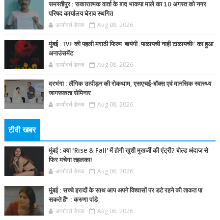
समस्तीपुर : सकारात्मक वार्ता के बाद भाकपा माले का 10 अगस्त को नगर
परिषद कार्यालय घेराव स्थगित
आर्यावर्त डेस्क
Aug 08, 2026
मुंबई : TVF की पहली मराठी फिल्म 'बायंगी :पाळायची नाही टाळायची!' का हुआ
अनाउंसमेंट
आर्यावर्त डेस्क
Aug 08, 2026
दरभंगा : लैंगिक उत्पीड़न की रोकथाम, एसएचई-बॉक्स एवं मानसिक स्वास्थ्य
जागरूकता सेमिनार
आर्यावर्त डेस्क
Aug 08, 2026
टीवी खबर
मुंबई : क्या ‘Rise & Fall’ में होगी खुशी मुखर्जी की एंट्री? बोल्ड अंदाज से
फिर मचेगा तहलका!
आर्यावर्त डेस्क
Aug 06, 2026
मुंबई : सच्चे इरादों के साथ आप अपने विश्वासों पर डटे रहने की ताकत पा
सकते हैं” : करुणा पांडे
आर्यावर्त डेस्क
Aug 06, 2026