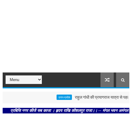
राहुल गांधी की प्रयागराज यात्रा से पहले पोस्ट
उत्तर-प्रदेश
प्रबिसि नगर कीजै सब काजा । हृदय राखि कौशलपुर राजा।। -- मंगल भवन अमंगल हारी। द्रवहु