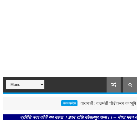
वाराणसी : दालमंडी चौड़ीकरण का भूमि पूजन, 
उत्तर-प्रदेश
प्रबिसि नगर कीजै सब काजा । हृदय राखि कौशलपुर राजा।। -- मंगल भवन अमंगल हारी। द