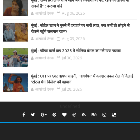
मुंबई : सच्चे इरादों के साथ आप अपने विश्वासों पर डटे रहने की ताकत पा
सकते हैं” : करुणा पांडे
आर्यावर्त डेस्क
Aug 06, 2026
मुंबई : सोहेल खान ने गुस्से में दरवाज़े पर मारी लात, क्या उन्हें शो छोड़ने से
रोकने पहुंचे सलमान खान?
आर्यावर्त डेस्क
Aug 03, 2026
मुंबई : फीफा वर्ल्ड कप 2026 में सोनिया बंसल का ग्लैमरस जलवा
आर्यावर्त डेस्क
Jul 30, 2026
मुंबई : OTT पर छाए ऋषभ साहनी, 'नागबंधन' में दमदार डबल रोल ने दिलाई
'टोटल मेगा विलेन' की पहचान
आर्यावर्त डेस्क
Jul 28, 2026
undefined