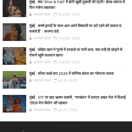
मुंबई : क्या ‘Rise & Fall’ में होगी खुशी मुखर्जी की एंट्री? बोल्ड अंदाज से
फिर मचेगा तहलका!
आर्यावर्त डेस्क
Aug 06, 2026
मुंबई : सच्चे इरादों के साथ आप अपने विश्वासों पर डटे रहने की ताकत पा
सकते हैं” : करुणा पांडे
आर्यावर्त डेस्क
Aug 06, 2026
मुंबई : सोहेल खान ने गुस्से में दरवाज़े पर मारी लात, क्या उन्हें शो छोड़ने से
रोकने पहुंचे सलमान खान?
आर्यावर्त डेस्क
Aug 03, 2026
मुंबई : फीफा वर्ल्ड कप 2026 में सोनिया बंसल का ग्लैमरस जलवा
आर्यावर्त डेस्क
Jul 30, 2026
मुंबई : OTT पर छाए ऋषभ साहनी, 'नागबंधन' में दमदार डबल रोल ने दिलाई
'टोटल मेगा विलेन' की पहचान
आर्यावर्त डेस्क
Jul 28, 2026
undefined