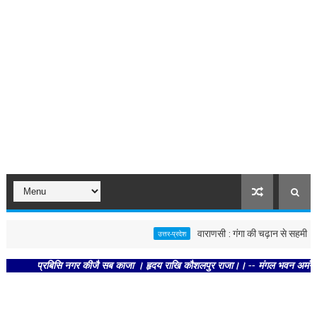
वाराणसी : गंगा की चढ़ान से सहमी काशी : छू
उत्तर-प्रदेश
प्रबिसि नगर कीजै सब काजा । हृदय राखि कौशलपुर राजा।। -- मंगल भवन अमंगल हारी। द्रव