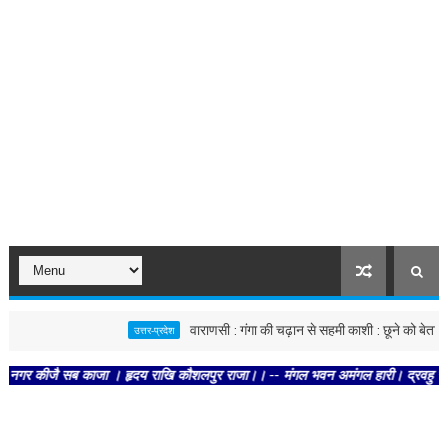
वाराणसी : गंगा की चढ़ान से सहमी काशी : छूने को बेताब खतरे की रेखा
उत्तर-प्रदेश
 काजा । हृदय राखि कौशलपुर राजा।। -- मंगल भवन अमंगल हारी। द्रवहु सुदसरथ अजिर बिहारी