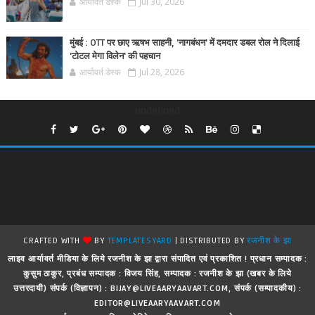
आर्यावर्त डेस्क
Jul 30, 2026
मुंबई : OTT पर छाए ऋषभ साहनी, 'नागबंधन' में दमदार डबल रोल ने दिलाई
'टोटल मेगा विलेन' की पहचान
आर्यावर्त डेस्क
Jul 28, 2026
undefined
CRAFTED WITH
BY
TEMPLATESYARD
| DISTRIBUTED BY
रजनीश के झा
लाइव आर्यावर्त मीडिया के लिये रजनीश के झा द्वारा संपादित एवं प्रकाशित ! प्रधान सम्पादक :
कुसुम ठाकुर, प्रबंध सम्पादक : विजय सिंह, सम्पादक : रजनीश के झा (खबर के लिये
उत्तरदायी) संपर्क (विज्ञापन) : BIJAY@LIVEAARYAAVART.COM, संपर्क (सम्पादकीय) :
EDITOR@LIVEAARYAAVART.COM