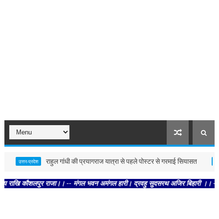
राहुल गांधी की प्रयागराज यात्रा से पहले पोस्टर से गरमाई सियासत
मह
उत्तर-प्रदेश
देश
 कौशलपुर राजा।। -- मंगल भवन अमंगल हारी। द्रवहु सुदसरथ अजिर बिहारी ।। -- सब नर करहि