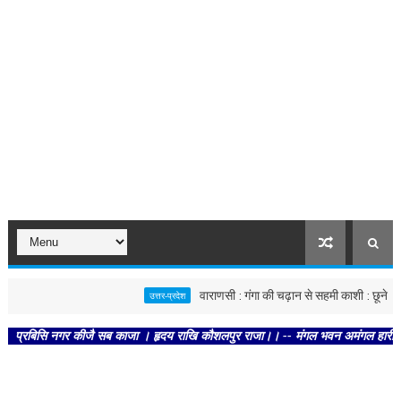
वाराणसी : गंगा की चढ़ान से सहमी काशी : छूने को बेताब
उत्तर-प्रदेश
िसि नगर कीजै सब काजा । हृदय राखि कौशलपुर राजा।। -- मंगल भवन अमंगल हारी। द्रवहु सुद