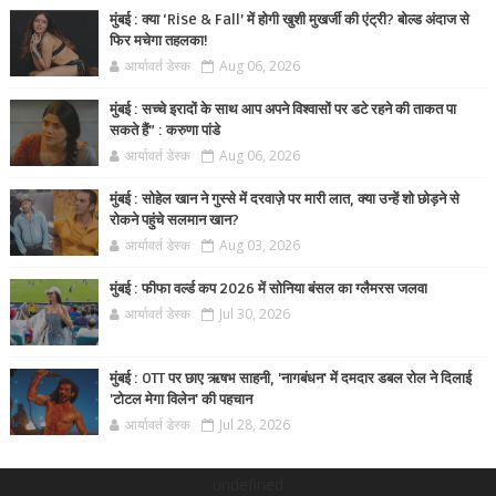
मुंबई : क्या ‘Rise & Fall’ में होगी खुशी मुखर्जी की एंट्री? बोल्ड अंदाज से
फिर मचेगा तहलका!
आर्यावर्त डेस्क
Aug 06, 2026
मुंबई : सच्चे इरादों के साथ आप अपने विश्वासों पर डटे रहने की ताकत पा
सकते हैं” : करुणा पांडे
आर्यावर्त डेस्क
Aug 06, 2026
मुंबई : सोहेल खान ने गुस्से में दरवाज़े पर मारी लात, क्या उन्हें शो छोड़ने से
रोकने पहुंचे सलमान खान?
आर्यावर्त डेस्क
Aug 03, 2026
मुंबई : फीफा वर्ल्ड कप 2026 में सोनिया बंसल का ग्लैमरस जलवा
आर्यावर्त डेस्क
Jul 30, 2026
मुंबई : OTT पर छाए ऋषभ साहनी, 'नागबंधन' में दमदार डबल रोल ने दिलाई
'टोटल मेगा विलेन' की पहचान
आर्यावर्त डेस्क
Jul 28, 2026
undefined