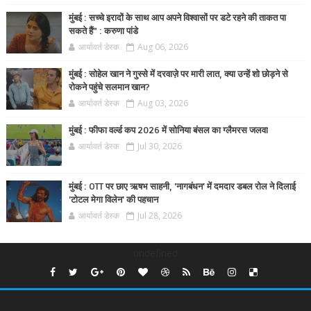
मुंबई : सच्चे इरादों के साथ आप अपने विश्वासों पर डटे रहने की ताकत पा
सकते हैं” : करुणा पांडे
आर्यावर्त डेस्क
Aug 06, 2026
मुंबई : सोहेल खान ने गुस्से में दरवाज़े पर मारी लात, क्या उन्हें शो छोड़ने से
रोकने पहुंचे सलमान खान?
आर्यावर्त डेस्क
Aug 03, 2026
मुंबई : फीफा वर्ल्ड कप 2026 में सोनिया बंसल का ग्लैमरस जलवा
आर्यावर्त डेस्क
Jul 30, 2026
मुंबई : OTT पर छाए ऋषभ साहनी, 'नागबंधन' में दमदार डबल रोल ने दिलाई
'टोटल मेगा विलेन' की पहचान
आर्यावर्त डेस्क
Jul 28, 2026
undefined