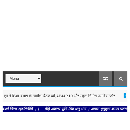
 शिक्षा विभाग की समीक्षा बैठक की, APAAR ID और स्कूल निर्माण पर दिया जोर
उत्तर-प्रदेश
रत श्रुतिनीति ।। -- तेहि अवसर सुनि शिव धनु भंगा । आयउ भृगुकुल कमल पतंगा।। -- राजिव