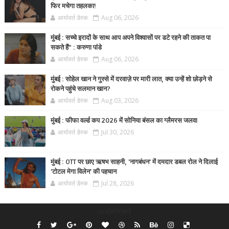
फिर मचेगा तहलका!
आर्यावर्त डेस्क
Aug 06, 2026
मुंबई : सच्चे इरादों के साथ आप अपने विश्वासों पर डटे रहने की ताकत पा
सकते हैं” : करुणा पांडे
आर्यावर्त डेस्क
Aug 06, 2026
मुंबई : सोहेल खान ने गुस्से में दरवाज़े पर मारी लात, क्या उन्हें शो छोड़ने से
रोकने पहुंचे सलमान खान?
आर्यावर्त डेस्क
Aug 03, 2026
मुंबई : फीफा वर्ल्ड कप 2026 में सोनिया बंसल का ग्लैमरस जलवा
आर्यावर्त डेस्क
Jul 30, 2026
मुंबई : OTT पर छाए ऋषभ साहनी, 'नागबंधन' में दमदार डबल रोल ने दिलाई
'टोटल मेगा विलेन' की पहचान
आर्यावर्त डेस्क
Jul 28, 2026
undefined