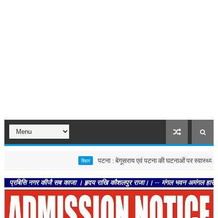
पटना : बेगूसराय एवं पटना की घटनाओं पर स्वास्थ्य विभाग सख्त, दो
बिहार
ि नगर कीजै सब काजा । हृदय राखि कौशलपुर राजा।। -- मंगल भवन अमंगल हारी। द्रवहु सुदसर