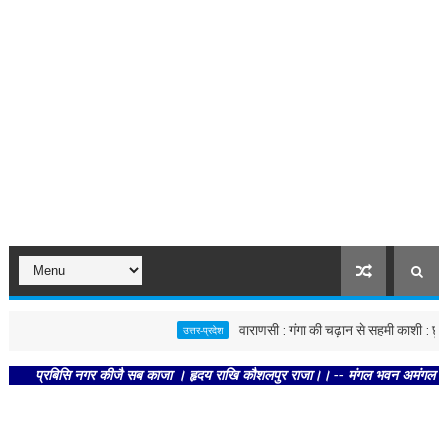
वाराणसी : गंगा की चढ़ान से सहमी काशी : छूने को बेत
उत्तर-प्रदेश
रबिसि नगर कीजै सब काजा । हृदय राखि कौशलपुर राजा।। -- मंगल भवन अमंगल हारी। द्रवहु 