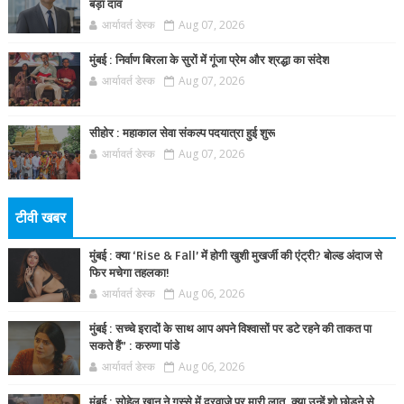
बड़ा दांव
आर्यावर्त डेस्क
Aug 07, 2026
मुंबई : निर्वाण बिरला के सुरों में गूंजा प्रेम और श्रद्धा का संदेश
आर्यावर्त डेस्क
Aug 07, 2026
सीहोर : महाकाल सेवा संकल्प पदयात्रा हुई शुरू
आर्यावर्त डेस्क
Aug 07, 2026
टीवी खबर
मुंबई : क्या ‘Rise & Fall’ में होगी खुशी मुखर्जी की एंट्री? बोल्ड अंदाज से
फिर मचेगा तहलका!
आर्यावर्त डेस्क
Aug 06, 2026
मुंबई : सच्चे इरादों के साथ आप अपने विश्वासों पर डटे रहने की ताकत पा
सकते हैं” : करुणा पांडे
आर्यावर्त डेस्क
Aug 06, 2026
मुंबई : सोहेल खान ने गुस्से में दरवाज़े पर मारी लात, क्या उन्हें शो छोड़ने से