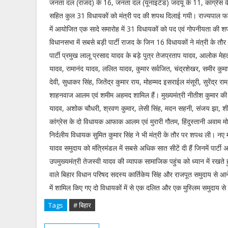
जनता दल (राजद) के 16, जनता दल (यूनाइटेड) जदयू के 11, कांग्रेस के
सहित कुल 31 विधायकों को मंत्री पद की शपथ दिलाई गयी। राज्यपाल फ
में आयोजित एक सादे समारोह में 31 विधायकों को पद एवं गोपनीयता की 
विधानसभा में सबसे बड़ी पार्टी राजद के जिन 16 विधायकों ने मंत्री के तौ
पार्टी प्रमुख लालू प्रसाद यादव के बड़े पुत्र तेजप्रताप यादव, आलोक मेहता
यादव, रामानंद यादव, ललित यादव, कुमार सर्वजित, चंद्रशेखर, समीर कुम
देवी, सुधाकर सिंह, जितेंद्र कुमार राय, मोहम्मद इसराईल मंसूरी, सुरेंद्र राम
शाहनवाज आलम एवं शमीम अहमद शामिल हैं। मुख्यमंत्री नीतीश कुमार की प
यादव, अशोक चौधरी, श्रवण कुमार, लेसी सिंह, मदन सहनी, संजय झा, शील
कांग्रेस के दो विधायक आफाक आलम एवं मुरारी गौतम, हिंदुस्तानी अवाम मोर्
निर्दलीय विधायक सुमित कुमार सिंह ने भी मंत्री के तौर पर शपथ ली। नए म
यादव समुदाय को मंत्रिमंडल में सबसे अधिक सात सीटें दी हैं जिनमें पार्टी 
उपमुख्यमंत्री तेजस्वी यादव की व्यापक सामाजिक पहुंच को ध्यान में रखते 
वाले बिहार विधान परिषद सदस्य कार्तिकेय सिंह और राजपूत समुदाय से आने व
में शामिल किए गए दो विधायकों में से एक दलित और एक मुस्लिम समुदाय से 
Tags
# बिहार