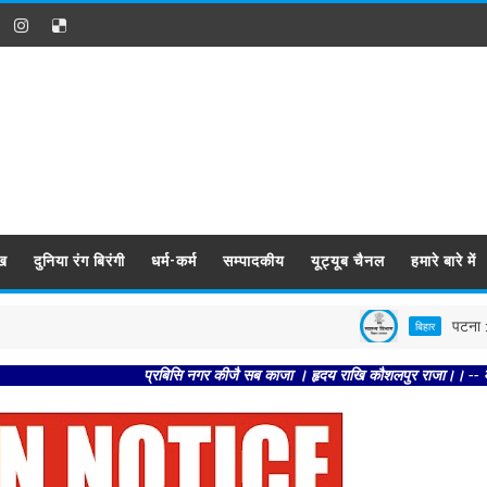
ख
दुनिया रंग बिरंगी
धर्म-कर्म
सम्पादकीय
यूट्यूब चैनल
हमारे बारे में
पटना : बेगूसराय ए
बिहार
प्रबिसि नगर कीजै सब काजा । हृदय राखि कौशलपुर राजा।। -- मंगल भवन अमंगल