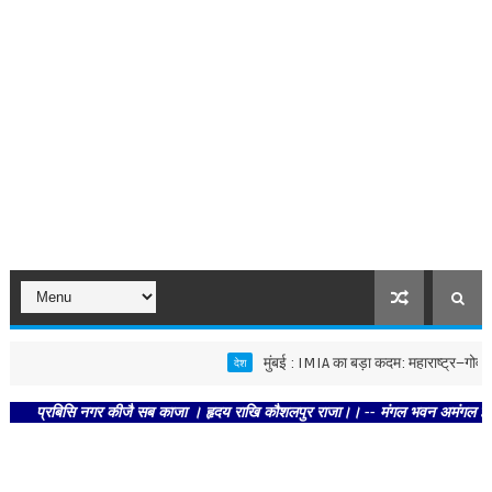
मुंबई : IMIA का बड़ा कदम: महाराष्ट्र–गोवा FIP से
देश
्रबिसि नगर कीजै सब काजा । हृदय राखि कौशलपुर राजा।। -- मंगल भवन अमंगल हारी। द्रवहु 