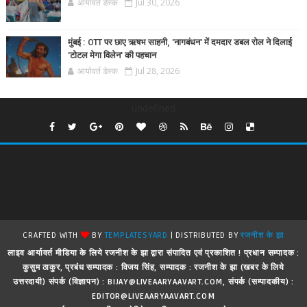
आर्यावर्त डेस्क
Jul 30, 2026
मुंबई : OTT पर छाए ऋषभ साहनी, 'नागबंधन' में दमदार डबल रोल ने दिलाई
'टोटल मेगा विलेन' की पहचान
आर्यावर्त डेस्क
Jul 28, 2026
undefined
CRAFTED WITH
BY
TEMPLATESYARD
| DISTRIBUTED BY
रजनीश के झा
लाइव आर्यावर्त मीडिया के लिये रजनीश के झा द्वारा संपादित एवं प्रकाशित ! प्रधान सम्पादक :
कुसुम ठाकुर, प्रबंध सम्पादक : विजय सिंह, सम्पादक : रजनीश के झा (खबर के लिये
उत्तरदायी) संपर्क (विज्ञापन) : BIJAY@LIVEAARYAAVART.COM, संपर्क (सम्पादकीय) :
EDITOR@LIVEAARYAAVART.COM