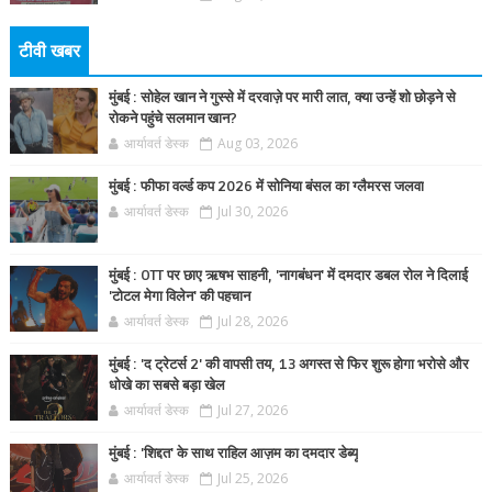
टीवी खबर
मुंबई : सोहेल खान ने गुस्से में दरवाज़े पर मारी लात, क्या उन्हें शो छोड़ने से
रोकने पहुंचे सलमान खान?
आर्यावर्त डेस्क
Aug 03, 2026
मुंबई : फीफा वर्ल्ड कप 2026 में सोनिया बंसल का ग्लैमरस जलवा
आर्यावर्त डेस्क
Jul 30, 2026
मुंबई : OTT पर छाए ऋषभ साहनी, 'नागबंधन' में दमदार डबल रोल ने दिलाई
'टोटल मेगा विलेन' की पहचान
आर्यावर्त डेस्क
Jul 28, 2026
मुंबई : 'द ट्रेटर्स 2' की वापसी तय, 13 अगस्त से फिर शुरू होगा भरोसे और
धोखे का सबसे बड़ा खेल
आर्यावर्त डेस्क
Jul 27, 2026
मुंबई : 'शिद्दत' के साथ राहिल आज़म का दमदार डेब्यू
आर्यावर्त डेस्क
Jul 25, 2026