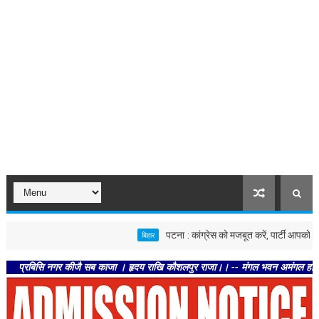
पटना : कांग्रेस को मजबूत करें, पार्टी आपको मजबूत करेगी
बिहार
सि नगर कीजै सब काजा । हृदय राखि कौशलपुर राजा।। -- मंगल भवन अमंगल हारी। द्रवहु सुदस