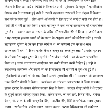
सामान्य भाषा मे लिखा है प्रेमचन्द कहा करते थे कि जो जनसाधरण के राजनीतिक
शिक्षण के लिए काम करे। 1936 के जिस पंडाल में प्रेमचन्द के नेतृत्व में प्रगतिशील
लेखक संघ के सथापना हुई उसी में स्वामी सहजानन्द सरस्वती के न नेतृत्व में किसान
सभा की स्थापना हुई। लोग अपने अधिकारों के लिए डट भी जाएं तो बड़ी बात होती है।
गांधी जी ने यही तो काम किया। बाबा नागार्जुन ने कहा स्वामी सहजानन्द मेरे राजनीतिक
गुरु है। " स्वागत वक्तव्य ट्रस्ट के सचिव डॉ सत्यजीत सिंह ने किया । उन्होनें कहा
" यह आश्रम हमलोग स्वामी जी के सपनो के अनुसार बनाने की कोशिश करेंगे। स्वामी
सहजानन्द दुनिया मे ऐसे उन विरल लोगों में थे जो सन्यासी होने के साथ-साथ
समाजवादीभी बने।" विषय प्रवेश कैलाश चन्द्र झा करते हुए कहा " अवधेश प्रधान
से परिचय मेरा बहुत पुराना है। इन्होंने ' मेरा जीवन संघर्ष ' का संस्करण प्रकाशित
किया था। उसमें स्वतन्त्रता आन्दोलन और उनके विचार उसमें निहित हैं। यहीं से
स्वाधीनता आन्दोलन और स्वामी जी की विचारधारा की भी यहीं से शुरुआत हुई है।
ग्रँथशिल्पी से स्वामी जी के कई किताबें आपने प्रकाशित की। " व्याख्यान की अध्यक्षता
नवल किशोर चौधरी ने किया। कार्यक्रम का संचालन जयप्रकाश ने किया धन्यवाद
ज्ञापन ट्रस्ट के अध्यक्ष योगेंद्र प्रसाद सिंह ने किया। प्रमुख मौजूद लोगों में थे ट्रस्ट
के बुजुर्ग सदस्य योगेंद्र प्रसाद सिंह, राकेश रंजन, जी एन शर्मा, बिनेश सिंह, राकेश
रंजन, गोपाल शर्मा, कवि चन्द्रबिंद सिंह, अजीत सिंह, हिंदी के प्रोफेसर उदय प्रताप
'उदय' , सुनील सिंह, संजेश कुमार, आनन्द कुमार, पटना विश्विद्यालय की प्रोफेसर