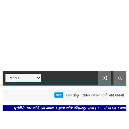
समस्तीपुर : सकारात्मक वार्ता के बाद भाकपा माले का
बिहार
प्रबिसि नगर कीजै सब काजा । हृदय राखि कौशलपुर राजा।। -- मंगल भवन अमंगल हारी। द्रव