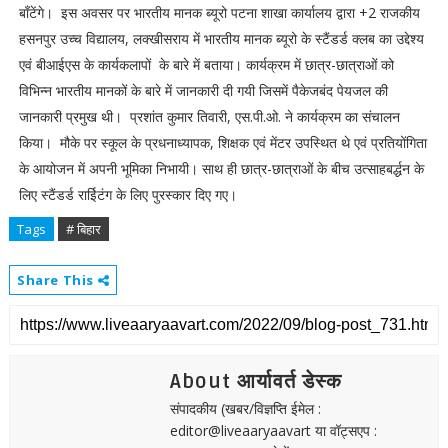
बॉंटेंगे। इस अवसर पर भारतीय मानक ब्‍यूरो पटना शाखा कार्यालय द्वारा +2 राजकीय
हसनपुर उच्‍च विद्यालय, लक्खीसराय में भारतीय मानक ब्‍यूरो के स्‍टैंडर्ड क्‍लब का उद्देश्‍य
एवं बीआईएस के कार्यकलापों के बारे में बताया। कार्यक्रम में छात्र-छात्राओं को
विभिन्‍न भारतीय मानकों के बारे में जानकारी दी गयी जिसमें पैकेजबंद पेयजल की
जानकारी प्रमुख थी। प्रशांत कुमार तिवारी, एस.पी.ओ. ने कार्यक्रम का संचालन
किया। मौके पर स्‍कूल के प्रधनाध्‍यापक, शिक्षक एवं मेंटर उपस्‍थित थे एवं प्रतियोंगिता
के आयोजन में अपनी भूमिका निभायी। साथ ही छात्र-छात्राओं के बीच उत्‍साहबर्द्धन के
लिए स्‍टैंडर्ड राईिटंग के लिए पुरस्‍कार दिए गए।
Tags
# बिहार
Share This
About आर्यावर्त डेस्क
संपादकीय (खबर/विज्ञप्ति ईमेल :
editor@liveaaryaavart या वॉट्सएप :