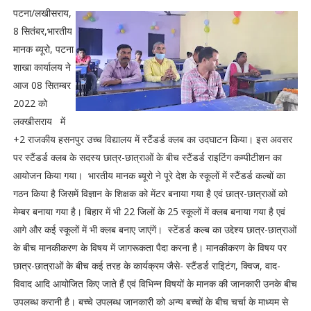
पटना/लखीसराय,
8 सितंबर,भारतीय
मानक ब्‍यूरो, पटना
शाखा कार्यालय ने
आज 08 सितम्‍बर
2022 को
लक्खीसराय में
+2 राजकीय हसनपुर उच्‍च विद्यालय में स्‍टैंडर्ड क्‍लब का उदघाटन किया। इस अवसर
पर स्‍टैंडर्ड क्‍लब के सदस्‍य छात्र-छात्राओं के बीच स्‍टैंडर्ड राइटिंग कम्‍पीटीशन का
आयोजन किया गया। भारतीय मानक ब्‍यूरो ने पूरे देश के स्‍कूलों में स्‍टैंडर्ड कल्‍बों का
गठन किया है जिसमें विज्ञान के शिक्षक को मेंटर बनाया गया है एवं छात्र-छात्राओं को
मेम्‍बर बनाया गया है। बिहार में भी 22 जिलों के 25 स्‍कूलों में क्‍लब बनाया गया है एवं
आगे और कई स्‍कूलों में भी क्‍लब बनाए जाएंगें। स्‍टेंडर्ड कल्‍ब का उद्देश्‍य छात्र-छात्राओं
के बीच मानकीकरण के विषय में जागरूकता पैदा करना है। मानकीकरण के विषय पर
छात्र-छात्राओं के बीच कई तरह के कार्यक्रम जैसे- स्‍टैंडर्ड राइिटंग, क्‍विज, वाद-
विवाद आदि आयोजित किए जाते हैं एवं विभिन्‍न विषयों के मानक की जानकारी उनके बीच
उपलब्‍ध करानी है। बच्‍चे उपलब्‍ध जानकारी को अन्‍य बच्‍चों के बीच चर्चा के माध्‍यम से