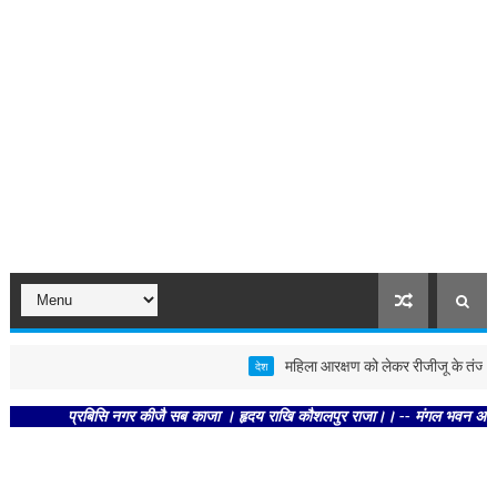
महिला आरक्षण को लेकर रीजीजू के तंज पर राहुल 
देश
प्रबिसि नगर कीजै सब काजा । हृदय राखि कौशलपुर राजा।। -- मंगल भवन अमंगल हारी। द