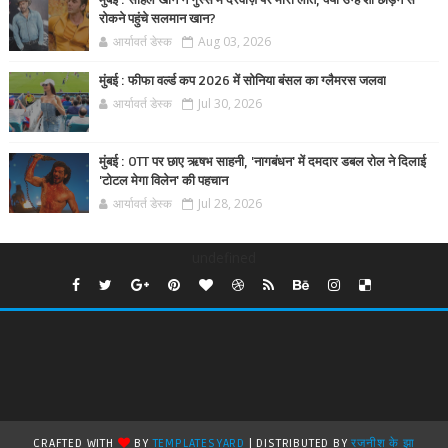
मुंबई : सोहेल खान ने गुस्से में दरवाज़े पर मारी लात, क्या उन्हें शो छोड़ने से
रोकने पहुंचे सलमान खान?
आर्यावर्त डेस्क
Aug 03, 2026
मुंबई : फीफा वर्ल्ड कप 2026 में सोनिया बंसल का ग्लैमरस जलवा
आर्यावर्त डेस्क
Jul 30, 2026
मुंबई : OTT पर छाए ऋषभ साहनी, 'नागबंधन' में दमदार डबल रोल ने दिलाई
'टोटल मेगा विलेन' की पहचान
आर्यावर्त डेस्क
Jul 28, 2026
undefined
CRAFTED WITH
BY
TEMPLATESYARD
| DISTRIBUTED BY
रजनीश के झा