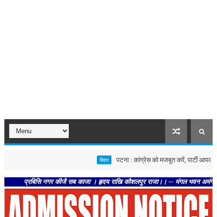
पटना : कांग्रेस को मजबूत करें, पार्टी आपको मजबूत करे
बिहार
प्रबिसि नगर कीजै सब काजा । हृदय राखि कौशलपुर राजा।। -- मंगल भवन अमंगल हारी। द्रवहु