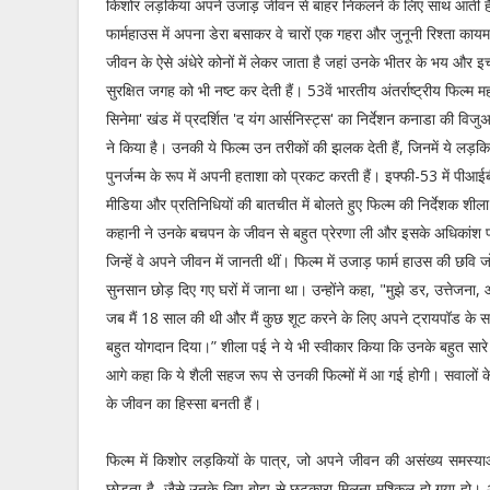
किशोर लड़कियां अपने उजाड़ जीवन से बाहर निकलने के लिए साथ आती ह
फार्महाउस में अपना डेरा बसाकर वे चारों एक गहरा और जुनूनी रिश्ता कायम क
जीवन के ऐसे अंधेरे कोनों में लेकर जाता है जहां उनके भीतर के भय और 
सुरक्षित जगह को भी नष्ट कर देती हैं। 53वें भारतीय अंतर्राष्ट्रीय फिल्म म
सिनेमा' खंड में प्रदर्शित 'द यंग आर्सनिस्ट्स' का निर्देशन कनाडा की विज
ने किया है। उनकी ये फिल्म उन तरीकों की झलक देती हैं, जिनमें ये लड़क
पुनर्जन्म के रूप में अपनी हताशा को प्रकट करती हैं। इफ्फी-53 में पीआई
मीडिया और प्रतिनिधियों की बातचीत में बोलते हुए फिल्म की निर्देशक शी
कहानी ने उनके बचपन के जीवन से बहुत प्रेरणा ली और इसके अधिकांश पा
जिन्हें वे अपने जीवन में जानती थीं। फिल्म में उजाड़ फार्म हाउस की छवि 
सुनसान छोड़ दिए गए घरों में जाना था। उन्होंने कहा, "मुझे डर, उत्तेजन
जब मैं 18 साल की थी और मैं कुछ शूट करने के लिए अपने ट्रायपॉड के साथ
बहुत योगदान दिया।” शीला पई ने ये भी स्वीकार किया कि उनके बहुत सारे व
आगे कहा कि ये शैली सहज रूप से उनकी फिल्मों में आ गई होगी। सवालों के ज
के जीवन का हिस्सा बनती हैं।
फिल्म में किशोर लड़कियों के पात्र, जो अपने जीवन की असंख्य समस्याओं
छोड़ता है, जैसे उनके लिए बोझ से छुटकारा मिलना मुश्किल हो गया हो। अं