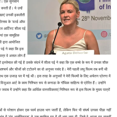
ैं। एक सुनसान
रती हैं। ये उन्हें
इच्छाएं उनकी इकलौती
होत्सव के 'वर्ल्ड ऑफ
ुअल आर्टिस्ट शीला पई
ियां एक सामूहिक
बी द्वारा आयोजित
ला पई ने कहा कि इस
त्र वे असल लोग हैं
जो इस्तेमाल की गई है उसके संदर्भ में शीला पई ने कहा कि एक बच्चे के रूप में उनका शौक
ा, आश्चर्य और चीजों को टटोलने का वो अनुभव पसंद है। मेरी पहली लघु फिल्म तब बनी थी
 एक उजाड़ घर में गई थी। इस तरह के अनुभवों ने मेरी फिल्मों के लिए अचेतन प्रेरणा में
िजुअल आर्ट के काम निश्चित रूप से कनाडा के गॉथिक साहित्य से प्रेरित हैं। उन्होंने
वाब में उन्होंने कहा कि आर्थिक वास्तविकताएं निश्चित रूप से इस फिल्म के मुख्य पात्रों
 से परेशान होकर एक फार्म हाउस भाग जातीं हैं, लेकिन फिर भी संघर्ष उनका पीछा नहीं
त में 'यंग आर्सनिस्ट्स' ने उस सुरक्षित घर में भी आग लगा दी, जिसे वे अपना गढ़ मानतीं