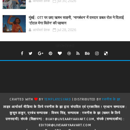
आर्यावर्त डेस्क
Jul 30, 2026
मुंबई : OTT पर छाए ऋषभ साहनी, 'नागबंधन' में दमदार डबल रोल ने दिलाई
'टोटल मेगा विलेन' की पहचान
आर्यावर्त डेस्क
Jul 28, 2026
undefined
CRAFTED WITH
BY
TEMPLATESYARD
| DISTRIBUTED BY
रजनीश के झा
लाइव आर्यावर्त मीडिया के लिये रजनीश के झा द्वारा संपादित एवं प्रकाशित ! प्रधान सम्पादक :
कुसुम ठाकुर, प्रबंध सम्पादक : विजय सिंह, सम्पादक : रजनीश के झा (खबर के लिये
उत्तरदायी) संपर्क (विज्ञापन) : BIJAY@LIVEAARYAAVART.COM, संपर्क (सम्पादकीय) :
EDITOR@LIVEAARYAAVART.COM