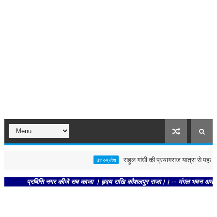
राहुल गांधी की प्रयागराज यात्रा से पहले पोस्ट
उत्तर-प्रदेश
प्रबिसि नगर कीजै सब काजा । हृदय राखि कौशलपुर राजा।। -- मंगल भवन अमंगल हारी। द्र