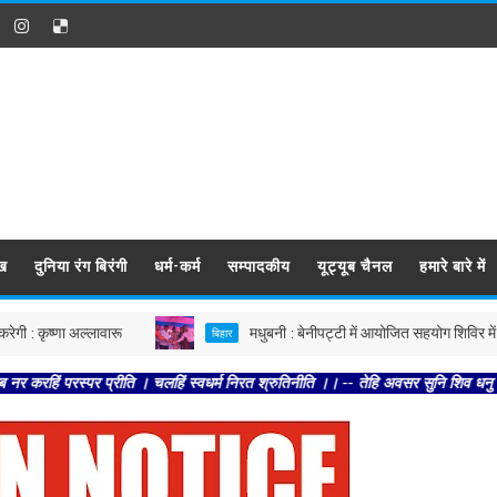
ख
दुनिया रंग बिरंगी
धर्म-कर्म
सम्पादकीय
यूट्यूब चैनल
हमारे बारे में
ष्णा अल्लावारू
मधुबनी : बेनीपट्टी में आयोजित सहयोग शिविर में पहुंचे 
बिहार
्पर प्रीति । चलहिं स्वधर्म निरत श्रुतिनीति ।। -- तेहि अवसर सुनि शिव धनु भंगा । आयउ