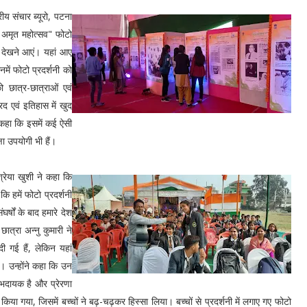
य संचार ब्यूरो, पटना
ा अमृत महोत्सव" फोटो
शनी देखने आएं। यहां आए
नमें फोटो प्रदर्शनी को
 छात्र-छात्राओं एवं
द एवं इतिहास में खुद
े कहा कि इसमें कई ऐसी
ा उपयोगी भी हैं।
श्रेया खुशी ने कहा कि
कि हमें फोटो प्रदर्शनी
्षों के बाद हमारे देश
ात्रा अन्नु कुमारी ने
ी गई हैं, लेकिन यहां
ै। उन्होंने कहा कि उन
भदायक है और प्रेरणा
िया गया, जिसमें बच्चों ने बढ़-चढ़कर हिस्सा लिया। बच्चों से प्रदर्शनी में लगाए गए फोटो