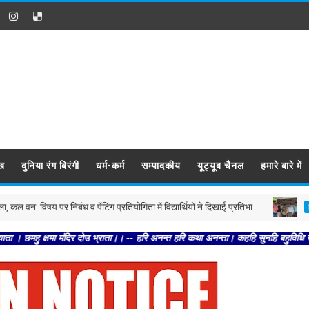
ख
दुनिया रंग बिरंगी
धर्म-कर्म
सम्पादकीय
यूट्यूब चैनल
हमारे बारे में
य पर निबंध व पेंटिंग प्रतियोगिता में विद्यार्थियों ने दिखाई प्रतिभा
मधु
बिहार
ा मंदिर दोउ भ्राता।। -- हरि अनन्त हरि कथा अनन्ता। कहहि सुनहि बहुविधि सब संता। -- स