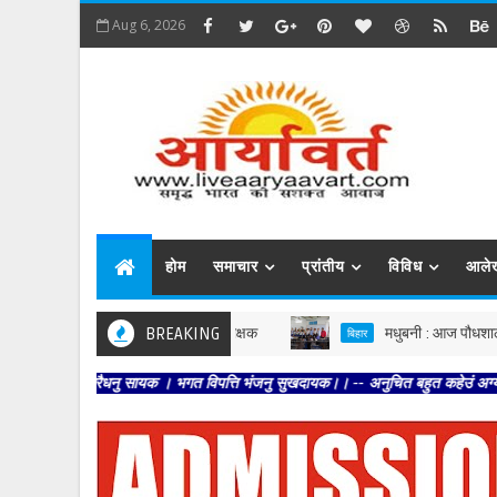
Aug 6, 2026
होम
समाचार
प्रांतीय
विविध
आले
BREAKING
मधुबनी : आज पौधशाला, कल वन' विष
बिहार
धरैधनु सायक । भगत विपत्ति भंजनु सुखदायक।। -- अनुचित बहुत कहेउं अग्याता । छमहु क्षम