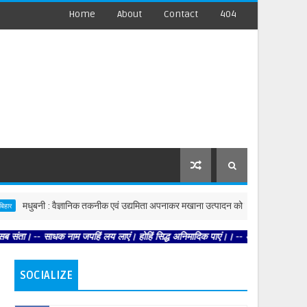
Home
About
Contact
404
बनी : वैज्ञानिक तकनीक एवं उद्यमिता अपनाकर मखाना उत्पादन को बनाएं अधिक लाभकारी : विशेषज
ाधक नाम जपहिं लय लाएं। होहिं सिद्ध अनिमादिक पाएं।। -- अतिथि पूज्य प्रियतम पुरारि क
SOCIALIZE