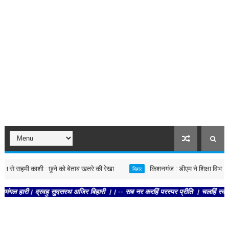
सहमी काशी : छूने को बेताब खतरे की रेखा
किशनगंज : डीएम ने शिक्षा विभाग की समी
बिहार
। द्रवहु सुदसरथ अजिर बिहारी ।। -- सब नर करहिं परस्पर प्रीति । चलहिं स्वधर्म निरत श