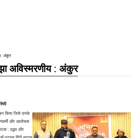
 : अंकुर
ओझा अविस्मरणीय : अंकुर
ष्ठी
लेखन किया जिसे उनके
 रंगकर्मी और आलोचक
 नाटक : उद्भव और
न्हें पढ़कर हिंदी नाटक