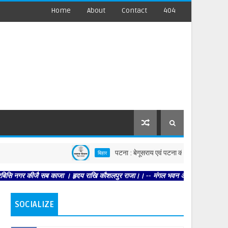
Home
About
Contact
404
पटना : बेगूसराय एवं पटना की घटनाओं पर स्वास्थ्य विभाग सख्त
बिहार
ीजै सब काजा । हृदय राखि कौशलपुर राजा।। -- मंगल भवन अमंगल हारी। द्रवहु सुदसरथ अजिर 
SOCIALIZE