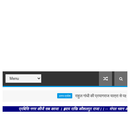
राहुल गांधी की प्रयागराज यात्रा से पहले पोस्
उत्तर-प्रदेश
प्रबिसि नगर कीजै सब काजा । हृदय राखि कौशलपुर राजा।। -- मंगल भवन अमंगल हारी। द