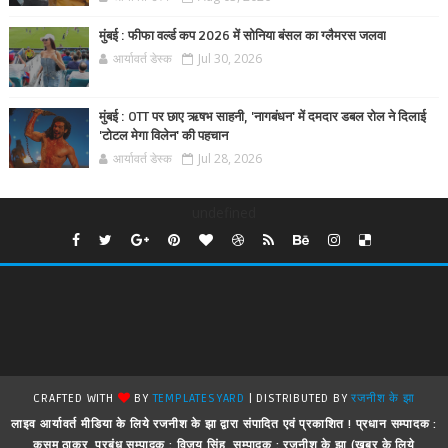
मुंबई : फीफा वर्ल्ड कप 2026 में सोनिया बंसल का ग्लैमरस जलवा
आर्यावर्त डेस्क
Jul 30, 2026
मुंबई : OTT पर छाए ऋषभ साहनी, 'नागबंधन' में दमदार डबल रोल ने दिलाई
'टोटल मेगा विलेन' की पहचान
आर्यावर्त डेस्क
Jul 28, 2026
undefined
CRAFTED WITH
BY
TEMPLATESYARD
| DISTRIBUTED BY
रजनीश के झा
लाइव आर्यावर्त मीडिया के लिये रजनीश के झा द्वारा संपादित एवं प्रकाशित ! प्रधान सम्पादक :
कुसुम ठाकुर, प्रबंध सम्पादक : विजय सिंह, सम्पादक : रजनीश के झा (खबर के लिये