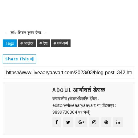
—डॉ० शिबन कृष्ण रैणा—
Tags
# आलेख
# देश
# धर्म-कर्म
Share This
About आर्यावर्त डेस्क
संपादकीय (खबर/विज्ञप्ति ईमेल :
editor@liveaaryaavart या वॉट्सएप :
9899730304 पर भेजें)