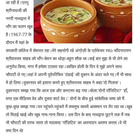
आ रही है।प्रभु
श्रीनाथजी की
नगरी नाथद्वारा में
भाँग का चलन खूब
है।1967-77 के
दौरान मैं यहां के
सरकारी कॉलेज में सेवारत रहा।मेरे सहयोगी रहे अंग्रेज़ी के प्रोफेसर स्वo चाँदनारायण
श्रीवास्तव साहब को भाँग-सेवन का थोड़ा-बहुत शौक था।कई बार मुझ से भी लेने का
अनुरोध किया, मगर मैं हमेशा टालता रहा।आखिर होली के दिन वे मुझे अपने साथ
चौपाटी ले गए।वहां वे अपनी पूर्वपरिचित 'ठंडाई' की दुकान के अंदर चले गए।मैं भी साथ
में हो लिया।दुकानदर को इशारा करते हुए श्रीवास्तव साहब ने कहा:'दो गिलास'।
दुकानदार समझ गया कि आज एक और कस्टमर बढ़ गया।बोला:'दोनों पॉजिटिव?' 'हाँ,
मगर एक मीडियम वेव और दूसरा शार्ट वेव।' दोनों के बीच हुई सांकेतिक भाषा को मैं
कुछ-कुछ समझ गया।घर पहुंचते-पहुंचते मैं सचमुच सातवें आसमान पर तैर रहा था।खूब
तो मिठाई खाई और खूब नाच-गाना किया। उस दिन के बाद नाथद्वारा छूटने तक मैं जब
भी चौपाटी की तरफ जाता तो यदाकदा 'पॉज़िटिव' का आस्वादन अवश्य करता।वे भी
क्या दिन थे!