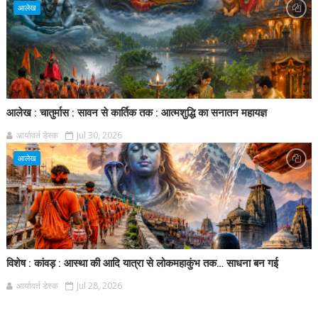
आलेख
आलेख : चातुर्मास : सावन से कार्तिक तक : आत्मशुद्धि का सनातन महायज्ञ
आर्यावर्त डेस्क
Jul 30, 2026
आलेख
विशेष : कांवड़ : आस्था की आदि यात्रा से लोकमहाकुंभ तक… साधना बन गई
आर्यावर्त डेस्क
Jul 28, 2026