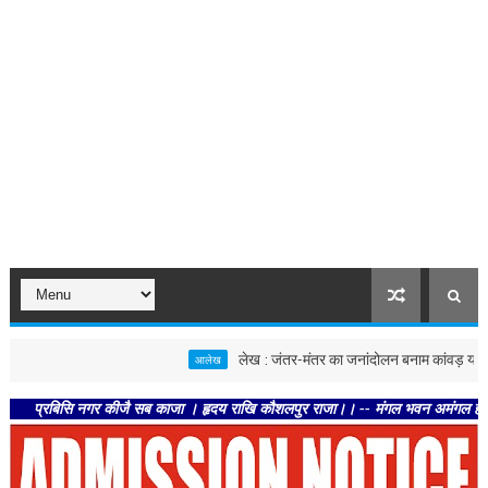
लेख : जंतर-मंतर का जनांदोलन बनाम कांवड़ यात्रा
आलेख
बिसि नगर कीजै सब काजा । हृदय राखि कौशलपुर राजा।। -- मंगल भवन अमंगल हारी। द्रवहु सु