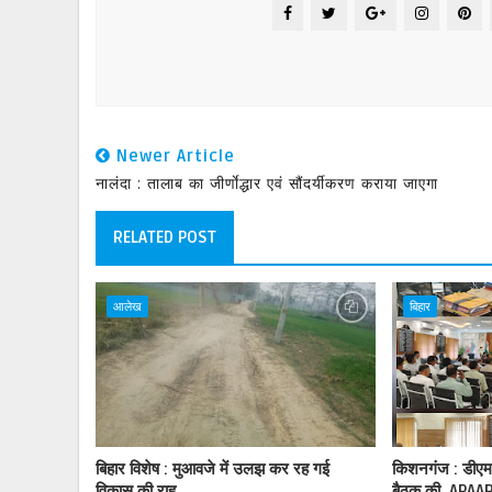
Newer Article
नालंदा : तालाब का जीर्णाेद्धार एवं सौंदर्यीकरण कराया जाएगा
RELATED POST
आलेख
बिहार
बिहार विशेष : मुआवजे में उलझ कर रह गई
किशनगंज : डीएम न
विकास की राह
बैठक की, APAAR 