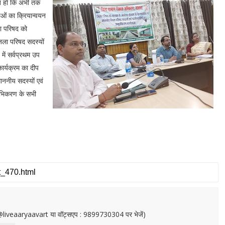
दित हो कि अभी तक
ाओं का क्रियान्वयन
ला परिषद को
जिला परिषद सदस्यों
 में सर्वप्रथम उप
कार्यक्रम का दीप
ननीय सदस्यों एवं
 अभिकरण के सभी
or@liveaaryaavart या वॉट्सएप : 9899730304 पर भेजें)