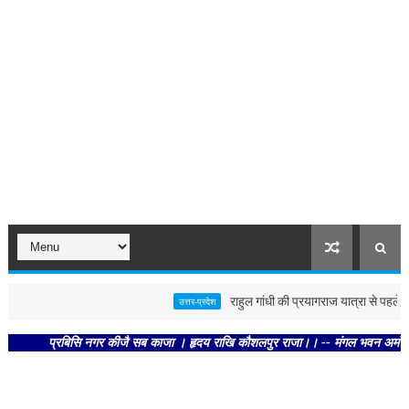
राहुल गांधी की प्रयागराज यात्रा से पहले पोस्टर
उत्तर-प्रदेश
प्रबिसि नगर कीजै सब काजा । हृदय राखि कौशलपुर राजा।। -- मंगल भवन अमंगल हारी। द्र