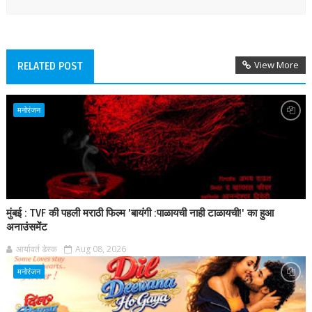
View More
RELATED POST
मनोरंजन
मुंबई : TVF की पहली मराठी फिल्म 'बायंगी :पाळायची नाही टाळायची!' का हुआ
अनाउंसमेंट
आर्यावर्त डेस्क
Aug 08, 2026
मनोरंजन