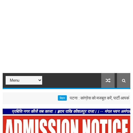
पटना : कांग्रेस को मजबूत करें, पार्टी आपको मजबूत करेग
बिहार
रबिसि नगर कीजै सब काजा । हृदय राखि कौशलपुर राजा।। -- मंगल भवन अमंगल हारी। द्रवहु स