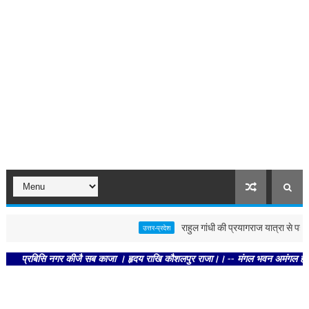
राहुल गांधी की प्रयागराज यात्रा से पहले पो
उत्तर-प्रदेश
प्रबिसि नगर कीजै सब काजा । हृदय राखि कौशलपुर राजा।। -- मंगल भवन अमंगल हारी। द्रवहु