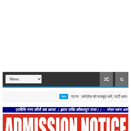
पटना : कांग्रेस को मजबूत करें, पार्टी आपको मजबूत कर
बिहार
प्रबिसि नगर कीजै सब काजा । हृदय राखि कौशलपुर राजा।। -- मंगल भवन अमंगल हारी। द्रवह