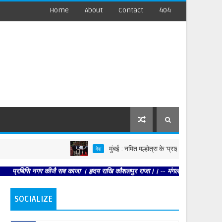
Home
About
Contact
404
मुंबई : नमित मल्होत्रा के 'प्राइम फोकस स्टूडियोज फेज़ 1' क
देश
 नगर कीजै सब काजा । हृदय राखि कौशलपुर राजा।। -- मंगल भवन अमंगल हारी। द्रवहु सुदसरथ
SOCIALIZE