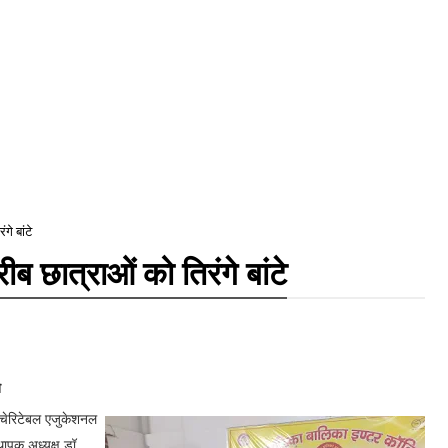
गे बांटे
ीब छात्राओं को तिरंगे बांटे
े
त चेरिटेबल एजुकेशनल
थापक अध्यक्ष डॉ.