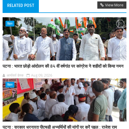
View More
RELATED POST
बिहार
पटना : भारत छोड़ो आंदोलन की 84 वीं वर्षगांठ पर कांग्रेस ने शहीदों को किया नमन
आर्यावर्त डेस्क
Aug 09, 2026
बिहार
पटना : सरकार धरनारत पीएचडी अभ्यर्थियों की मांगों पर करें पहल : राजेश राम