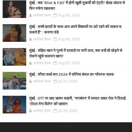
मुंबई : क्या ‘Rise & Fall’ में होगी खुशी मुखर्जी की एंट्री? बोल्ड अंदाज से
फिर मचेगा तहलका!
आर्यावर्त डेस्क
Aug 06, 2026
मुंबई : सच्चे इरादों के साथ आप अपने विश्वासों पर डटे रहने की ताकत पा
सकते हैं” : करुणा पांडे
आर्यावर्त डेस्क
Aug 06, 2026
मुंबई : सोहेल खान ने गुस्से में दरवाज़े पर मारी लात, क्या उन्हें शो छोड़ने से
रोकने पहुंचे सलमान खान?
आर्यावर्त डेस्क
Aug 03, 2026
मुंबई : फीफा वर्ल्ड कप 2026 में सोनिया बंसल का ग्लैमरस जलवा
आर्यावर्त डेस्क
Jul 30, 2026
मुंबई : OTT पर छाए ऋषभ साहनी, 'नागबंधन' में दमदार डबल रोल ने दिलाई
'टोटल मेगा विलेन' की पहचान
आर्यावर्त डेस्क
Jul 28, 2026
undefined