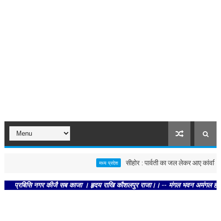
सीहोर : पार्वती का जल लेकर आए कांवड़ियों ने 
मध्य प्रदेश
प्रबिसि नगर कीजै सब काजा । हृदय राखि कौशलपुर राजा।। -- मंगल भवन अमंगल हारी। द्रवहु