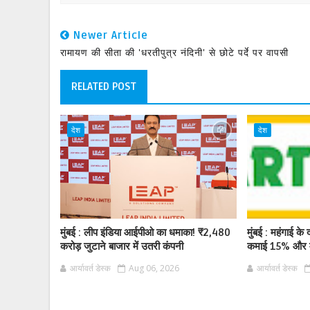
Newer Article
रामायण की सीता की 'धरतीपुत्र नंदिनी' से छोटे पर्दे पर वापसी
RELATED POST
देश
देश
मुंबई : लीप इंडिया आईपीओ का धमाका! ₹2,480
मुंबई : महंगाई के द
करोड़ जुटाने बाजार में उतरी कंपनी
कमाई 15% और म
आर्यावर्त डेस्क
Aug 06, 2026
आर्यावर्त डेस्क