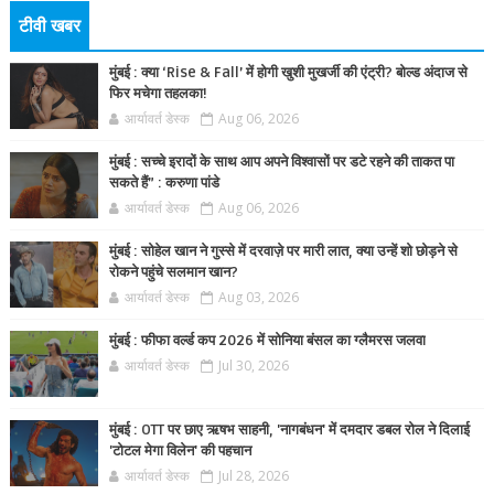
टीवी खबर
मुंबई : क्या ‘Rise & Fall’ में होगी खुशी मुखर्जी की एंट्री? बोल्ड अंदाज से
फिर मचेगा तहलका!
आर्यावर्त डेस्क
Aug 06, 2026
मुंबई : सच्चे इरादों के साथ आप अपने विश्वासों पर डटे रहने की ताकत पा
सकते हैं” : करुणा पांडे
आर्यावर्त डेस्क
Aug 06, 2026
मुंबई : सोहेल खान ने गुस्से में दरवाज़े पर मारी लात, क्या उन्हें शो छोड़ने से
रोकने पहुंचे सलमान खान?
आर्यावर्त डेस्क
Aug 03, 2026
मुंबई : फीफा वर्ल्ड कप 2026 में सोनिया बंसल का ग्लैमरस जलवा
आर्यावर्त डेस्क
Jul 30, 2026
मुंबई : OTT पर छाए ऋषभ साहनी, 'नागबंधन' में दमदार डबल रोल ने दिलाई
'टोटल मेगा विलेन' की पहचान
आर्यावर्त डेस्क
Jul 28, 2026