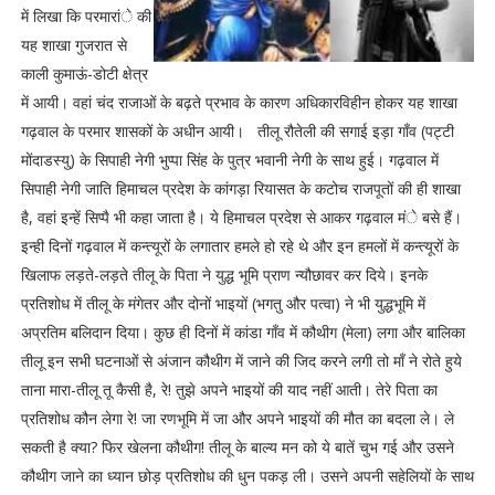
में लिखा कि परमारांे की
यह शाखा गुजरात से
काली कुमाऊं-डोटी क्षेत्र
में आयी। वहां चंद राजाओं के बढ़ते प्रभाव के कारण अधिकारविहीन होकर यह शाखा
गढ़वाल के परमार शासकों के अधीन आयी। तीलू रौतेली की सगाई इड़ा गाँव (पट्टी
मोंदाडस्यु) के सिपाही नेगी भुप्पा सिंह के पुत्र भवानी नेगी के साथ हुई। गढ़वाल में
सिपाही नेगी जाति हिमाचल प्रदेश के कांगड़ा रियासत के कटोच राजपूतों की ही शाखा
है, वहां इन्हें सिप्पै भी कहा जाता है। ये हिमाचल प्रदेश से आकर गढ़वाल मंे बसे हैं।
इन्ही दिनों गढ़वाल में कन्त्यूरों के लगातार हमले हो रहे थे और इन हमलों में कन्त्यूरों के
खिलाफ लड़ते-लड़ते तीलू के पिता ने युद्ध भूमि प्राण न्यौछावर कर दिये। इनके
प्रतिशोध में तीलू के मंगेतर और दोनों भाइयों (भगतु और पत्वा) ने भी युद्धभूमि में
अप्रतिम बलिदान दिया। कुछ ही दिनों में कांडा गाँव में कौथीग (मेला) लगा और बालिका
तीलू इन सभी घटनाओं से अंजान कौथीग में जाने की जिद करने लगी तो माँ ने रोते हुये
ताना मारा-तीलू तू कैसी है, रे! तुझे अपने भाइयों की याद नहीं आती। तेरे पिता का
प्रतिशोध कौन लेगा रे! जा रणभूमि में जा और अपने भाइयों की मौत का बदला ले। ले
सकती है क्या? फिर खेलना कौथीग! तीलू के बाल्य मन को ये बातें चुभ गई और उसने
कौथीग जाने का ध्यान छोड़ प्रतिशोध की धुन पकड़ ली। उसने अपनी सहेलियों के साथ