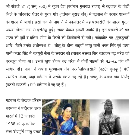
जो संवत्ती 817( सन् 760) में गुजर देश (वर्तमान गुजरात राज्य) से गढ़वाल के पौड़ी
जिले के चांदकोट क्षेत्र के गुरार गांव (वर्तमान गुराड़ गांव) मे गढ़वाल के परमार शासकों
की शरण में आयी। इसी गांव के नाम से ये कालांतर मे यह परमारांे की शाखा गुरला
अथवा गोरला नाम से प्रसिद्ध हुई। रावत केवल इनकी उपाधि है। इन परमारों को गढ़
राज्य की पूर्वी व दक्षिण सीमा के किलों की जिम्मेदारी दी गयी। चांदकोट गढ़ ,गुजडूगढ़ी
आदि किले इनके अधीनस्थ थे। तीलू के दोनों भाइयों भगतु यानी भगत सिंह एवं पत्वा
यानी फतह सिंह ने कत्युरी सेना के सरदार को हराकर उसका सिर काटकर गढ़ नरेश को
प्रस्तुत किया था। इससे खुश होकर गढ़ नरेश ने दोनों भाइयों को 42-42 गांव की
जागीर दी। पत्वा ने अपना मुख्यालय गांव परसोली/पड़सोली (पट्टी गुजडू ) मंे
स्थापित किया, जहां वर्तमान में उसके वंशज रह रहे हैं। भगतु के वंशज गांव सिर्सइ
(पट्टी खाटली ) मंे वर्तमान में रह रहे हैं।
गढ़वाल के लेखक हरिराम
धस्माना ने पत्रिका ‘उत्तर
भारत’ में 12 जनवरी
1938 को प्रकाशित
लेख ‘वीरमूर्ति भगतु-पत्वा’