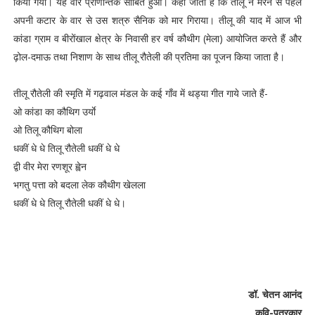
किया गया। यह वार प्राणान्तक साबित हुआ। कहा जाता है कि तीलू ने मरने से पहले
अपनी कटार के वार से उस शत्रु सैनिक को मार गिराया। तीलू की याद में आज भी
कांडा ग्राम व बीरोंखाल क्षेत्र के निवासी हर वर्ष कौथीग (मेला) आयोजित करते हैं और
ढ़ोल-दमाऊ तथा निशाण के साथ तीलू रौतेली की प्रतिमा का पूजन किया जाता है।
तीलू रौतेली की स्मृति में गढ़वाल मंडल के कई गाँव में थड्या गीत गाये जाते हैं-
ओ कांडा का कौथिग उर्याे
ओ तिलू कौथिग बोला
धकीं धे धे तिलू रौतेली धकीं धे धे
द्वी वीर मेरा रणशूर ह्वेन
भगतु पत्ता को बदला लेक कौथीग खेलला
धकीं धे धे तिलू रौतेली धकीं धे धे।
डॉ. चेतन आनंद
कवि-पत्रकार