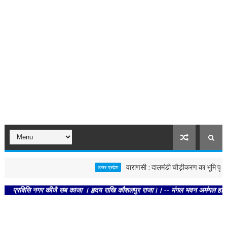
वाराणसी : दालमंडी चौड़ीकरण का भूमि पूजन, नवं
उत्तर-प्रदेश
बिसि नगर कीजै सब काजा । हृदय राखि कौशलपुर राजा।। -- मंगल भवन अमंगल हारी। द्रवहु सु