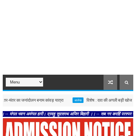
तर का जनांदोलन बनाम कांवड़ यात्रा
विशेष : दवा की अगली बड़ी खोज कहीं जंगल मे
आलेख
वन अमंगल हारी। द्रवहु सुदसरथ अजिर बिहारी ।। -- सब नर करहिं परस्पर प्रीति । चलहिं 