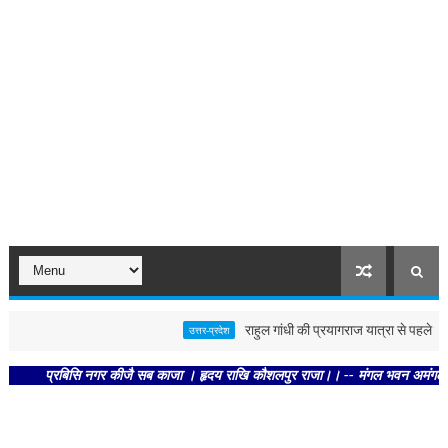
राहुल गांधी की प्रयागराज यात्रा से पहले पोस्टर 
उत्तर-प्रदेश
प्रबिसि नगर कीजै सब काजा । हृदय राखि कौशलपुर राजा।। -- मंगल भवन अमंगल हारी। द्रवह