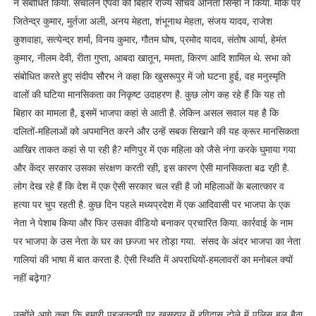
ने संबोधित किया. संचालन ऐपवा की बिहार राज्य सचिव अनिता सिन्हा ने किया. मौके पर
जितेन्द्र कुमार, मुर्तजा अली, अनय मेहता, शंभूनाथ मेहता, संजय यादव, राजेश
कुशवाहा, सत्येन्द्र शर्मा, विनय कुमार, गौतम घोष, प्रमोद यादव, संतोष आर्या, हेमंत
कुमार, नीलम देवी, रीता गुप्ता, आबदा खातून, ममता, किरण आदि शामिल थे. सभा को
संबोधित करते हुए संदीप सौरभ ने कहा कि खुसरूपुर में जो घटना हुई, वह मनुस्मृति
वालों की घटिया मानसिकता का निकृष्ट उदाहरण है. कुछ लोग कह रहे हैं कि यह तो
बिहार का मामला है, इसमें भाजपा कहां से आती है. लेकिन असल सवाल यह है कि
दलितों-महिलाओं को अपमानित करने और उन्हें सबक सिखाने की यह क्रूर मानसिकता
आखिर ताकत कहां से पा रही है? मणिपुर में एक महिला को जैसे नंगा करके घुमाया गया
और केंद्र सरकार उसका संरक्षण करती रही, इस कारण ऐसी मानसिकता बढ रह़ी है.
लोग देख रहे हैं कि देश में एक ऐसी सरकार चल रही है जो महिलाओं के बलात्कार व
हत्या पर चुप रहती है. कुछ दिन पहले मध्यप्रदेश में एक आदिवासी पर भाजपा के एक
नेता ने पेशाब किया और फिर उसका वीडियो बनाकर प्रचारित किया. कार्रवाई के नाम
पर भाजपा के उस नेता के घर का छज्जा भर तोड़ा गया. संसद के अंदर भाजपा का नेता
गालियां की भाषा में बात करता है. ऐसी स्थिति में अपराधियों-हमलावरों का मनोबल क्यों
नहीं बढ़ेगा?
उन्होंने आगे कहा कि हमारी पहलकदमी पर खुसरपुर में रविदास टोले में पुलिस बल बैठा