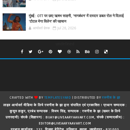
मुंबई : OTT पर छाए ऋषभ साहनी, 'नागबंधन' में दमदार डबल रोल ने दिलाई
'टोटल मेगा विलेन' की पहचान
आर्यावर्त डेस्क
Jul 28, 2026
undefined
CRAFTED WITH
BY
TEMPLATESYARD
| DISTRIBUTED BY
रजनीश के झा
लाइव आर्यावर्त मीडिया के लिये रजनीश के झा द्वारा संपादित एवं प्रकाशित ! प्रधान सम्पादक :
कुसुम ठाकुर, प्रबंध सम्पादक : विजय सिंह, सम्पादक : रजनीश के झा (खबर के लिये
उत्तरदायी) संपर्क (विज्ञापन) : BIJAY@LIVEAARYAAVART.COM, संपर्क (सम्पादकीय) :
EDITOR@LIVEAARYAAVART.COM
प्रधान कार्यालय : 232, विजया हेरिटेज, उलियान, कदमा, जमशेदपुर - 831005