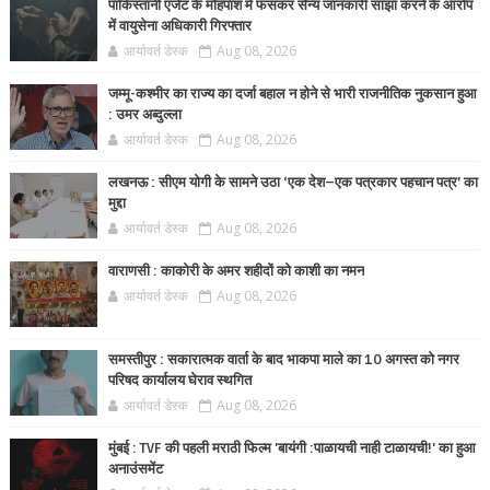
पाकिस्तानी एजेंट के मोहपाश में फंसकर सैन्य जानकारी साझा करने के आरोप
में वायुसेना अधिकारी गिरफ्तार
आर्यावर्त डेस्क
Aug 08, 2026
जम्मू-कश्मीर का राज्य का दर्जा बहाल न होने से भारी राजनीतिक नुकसान हुआ
: उमर अब्दुल्ला
आर्यावर्त डेस्क
Aug 08, 2026
लखनऊ : सीएम योगी के सामने उठा ‘एक देश–एक पत्रकार पहचान पत्र’ का
मुद्दा
आर्यावर्त डेस्क
Aug 08, 2026
वाराणसी : काकोरी के अमर शहीदों को काशी का नमन
आर्यावर्त डेस्क
Aug 08, 2026
समस्तीपुर : सकारात्मक वार्ता के बाद भाकपा माले का 10 अगस्त को नगर
परिषद कार्यालय घेराव स्थगित
आर्यावर्त डेस्क
Aug 08, 2026
मुंबई : TVF की पहली मराठी फिल्म 'बायंगी :पाळायची नाही टाळायची!' का हुआ
अनाउंसमेंट