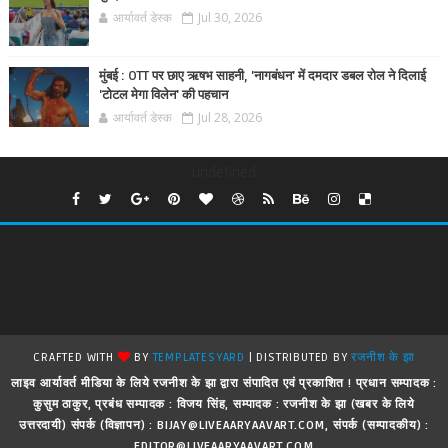
आर्यावर्त डेस्क
Jul 30, 2026
मुंबई : OTT पर छाए ऋषभ साहनी, 'नागबंधन' में दमदार डबल रोल ने दिलाई
'टोटल मेगा विलेन' की पहचान
आर्यावर्त डेस्क
Jul 28, 2026
undefined
CRAFTED WITH
BY
TEMPLATESYARD
| DISTRIBUTED BY
रजनीश के झा
लाइव आर्यावर्त मीडिया के लिये रजनीश के झा द्वारा संपादित एवं प्रकाशित ! प्रधान सम्पादक :
कुसुम ठाकुर, प्रबंध सम्पादक : विजय सिंह, सम्पादक : रजनीश के झा (खबर के लिये
उत्तरदायी) संपर्क (विज्ञापन) : BIJAY@LIVEAARYAAVART.COM, संपर्क (सम्पादकीय) :
EDITOR@LIVEAARYAAVART.COM