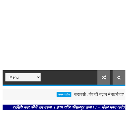
वाराणसी : गंगा की चढ़ान से सहमी काशी : छूने 
उत्तर-प्रदेश
प्रबिसि नगर कीजै सब काजा । हृदय राखि कौशलपुर राजा।। -- मंगल भवन अमंगल हारी। द्रवह