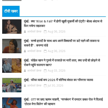
टीवी खबर
मुंबई : क्या ‘Rise & Fall’ में होगी खुशी मुखर्जी की एंट्री? बोल्ड अंदाज से
फिर मचेगा तहलका!
आर्यावर्त डेस्क
Aug 06, 2026
मुंबई : सच्चे इरादों के साथ आप अपने विश्वासों पर डटे रहने की ताकत पा
सकते हैं” : करुणा पांडे
आर्यावर्त डेस्क
Aug 06, 2026
मुंबई : सोहेल खान ने गुस्से में दरवाज़े पर मारी लात, क्या उन्हें शो छोड़ने से
रोकने पहुंचे सलमान खान?
आर्यावर्त डेस्क
Aug 03, 2026
मुंबई : फीफा वर्ल्ड कप 2026 में सोनिया बंसल का ग्लैमरस जलवा
आर्यावर्त डेस्क
Jul 30, 2026
मुंबई : OTT पर छाए ऋषभ साहनी, 'नागबंधन' में दमदार डबल रोल ने दिलाई
'टोटल मेगा विलेन' की पहचान