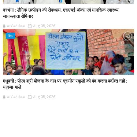
दरभंगा : लैंगिक उत्पीड़न की रोकथाम, एसएचई-बॉक्स एवं मानसिक स्वास्थ्य
जागरूकता सेमिनार
आर्यावर्त डेस्क
Aug 08, 2026
बिहार
मधुबनी : पीएम श्री योजना के नाम पर ग्रामीण स्कूलों को बंद करना बर्दाश्त नहीं :
भाकपा-माले
आर्यावर्त डेस्क
Aug 08, 2026