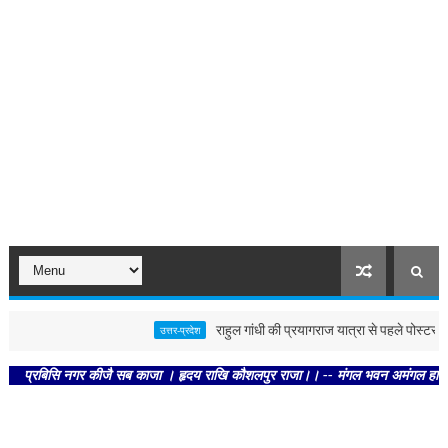
राहुल गांधी की प्रयागराज यात्रा से पहले पोस्टर से गरम
उत्तर-प्रदेश
बिसि नगर कीजै सब काजा । हृदय राखि कौशलपुर राजा।। -- मंगल भवन अमंगल हारी। द्रवहु सु