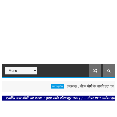
लखनऊ : सीएम योगी के सामने उठा ‘एक देश–एक पत
उत्तर-प्रदेश
बिसि नगर कीजै सब काजा । हृदय राखि कौशलपुर राजा।। -- मंगल भवन अमंगल हारी। द्रवहु सु