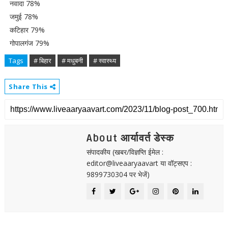
नवादा 78%
जमुई 78%
कटिहार 79%
गोपालगंज 79%
Tags
# बिहार
# मधुबनी
# स्वास्थ्य
Share This
About आर्यावर्त डेस्क
संपादकीय (खबर/विज्ञप्ति ईमेल :
editor@liveaaryaavart या वॉट्सएप :
9899730304 पर भेजें)