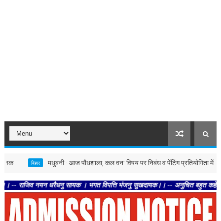
मधुबनी : आज पौधशाला, कल वन' विषय पर निबंध व पेंटिंग प्रतियोगिता में विद्यार्थियों न
बिहार
नयन धरैधनु सायक । भगत विपत्ति भंजनु सुखदायक।। -- अनुचित बहुत कहेउं अग्याता । छमहु 