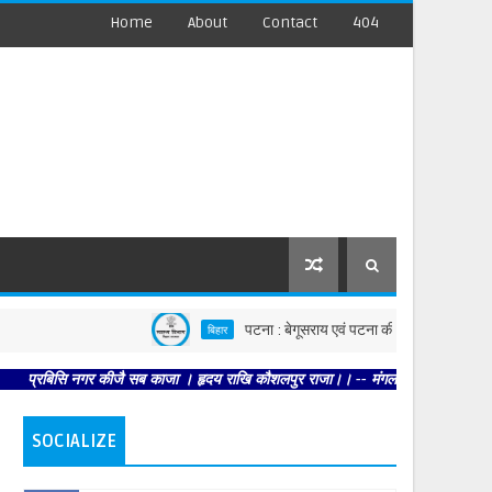
Home
About
Contact
404
पटना : बेगूसराय एवं पटना की घटनाओं पर स्वास्थ्य विभाग सख्त
बिहार
ि नगर कीजै सब काजा । हृदय राखि कौशलपुर राजा।। -- मंगल भवन अमंगल हारी। द्रवहु सुदसर
SOCIALIZE