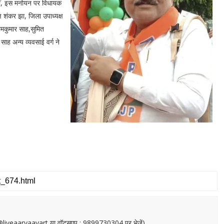
 वहीं, इस मनोयन पर विधायक
ष शंकर झा, जिला उपाध्यक्ष
रामकुमार साह,सुमित
ाह अन्य व्यवसाई वर्ग ने
or@liveaaryaavart या वॉट्सएप : 9899730304 पर भेजें)