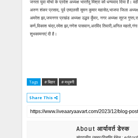
जनता युवा मोर्चा के प्रदेश अध्यक्ष भारतेंदु मिश्रा को धन्यवाद दिया है।
अरुण शंकर प्रसाद, पूर्व एमएलसी सुमन कुमार महासेठ,भाजपा जिला अध्यक्
अमरेश झा,जयनगर प्रखंड अध्यक्ष उद्धव कुँवर, नगर अध्यक्ष सूरज गुप्ता,
कर्ण,विकाश चंद्र,रमेश झा,गणेश पासवान,अरविंद तिवारी,अनिल महतो,गंगा स
शुभकामनाएं दी है।
Tags
# बिहार
# मधुबनी
Share This
About आर्यावर्त डेस्क
संपादकीय (खबर/विज्ञप्ति ईमेल : edit