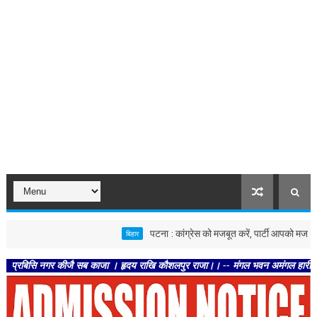
पटना : कांग्रेस को मजबूत करें, पार्टी आपको मजबूत करेगी : क
बिहार
ि नगर कीजै सब काजा । हृदय राखि कौशलपुर राजा।। -- मंगल भवन अमंगल हारी। द्रवहु सुदसर