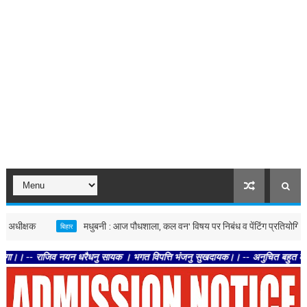
मधुबनी : आज पौधशाला, कल वन' विषय पर निबंध व पेंटिंग प्रतियोगिता में विद्यार्थ
बिहार
िव नयन धरैधनु सायक । भगत विपत्ति भंजनु सुखदायक।। -- अनुचित बहुत कहेउं अग्याता । छम