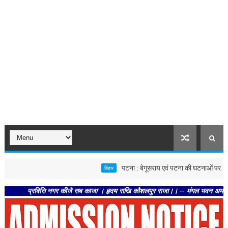
पटना : बेगूसराय एवं पटना की घटनाओं पर स्वास्थ्य विभ
बिहार
प्रबिसि नगर कीजै सब काजा । हृदय राखि कौशलपुर राजा।। -- मंगल भवन अमंगल हारी। द्र