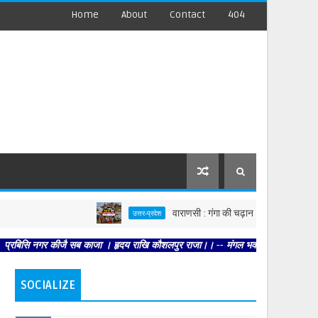
Home
About
Contact
404
वाराणसी : गंगा की चढ़ान से सहमी काशी : छूने को बे
उत्तर-प्रदेश
ि नगर कीजै सब काजा । हृदय राखि कौशलपुर राजा।। -- मंगल भवन अमंगल हारी। द्रवहु सुदसर
SOCIALIZE