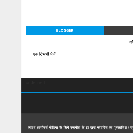
BLOGGER
को
एक टिप्पणी भेजें
undefined
लाइव आर्यावर्त मीडिया के लिये रजनीश के झा द्वारा संपादित एवं प्रकाशित