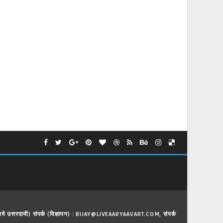
े लिये उत्तरदायी) संपर्क (विज्ञापन) : BIJAY@LIVEAARYAAVART.COM, संपर्क