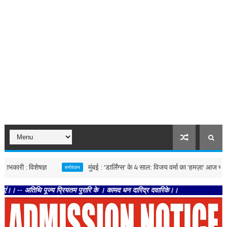
: विशेषज्ञ
मुंबई : 'डार्लिंग्स' के 4 साल: विजय वर्मा का 'हमज़ा' आज भी क्यों देता
मनोरंजन
तिथि पूज्य प्रियतम पुरारि के । कामद धन दारिद्र दवारिके।।