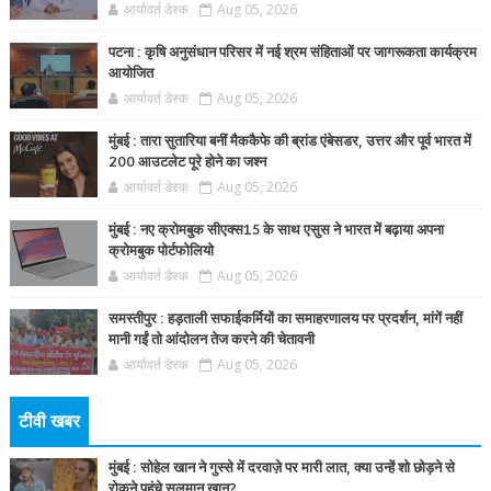
आर्यावर्त डेस्क
Aug 05, 2026
पटना : कृषि अनुसंधान परिसर में नई श्रम संहिताओं पर जागरूकता कार्यक्रम
आयोजित
आर्यावर्त डेस्क
Aug 05, 2026
मुंबई : तारा सुतारिया बनीं मैककैफे की ब्रांड एंबेसडर, उत्तर और पूर्व भारत में
200 आउटलेट पूरे होने का जश्न
आर्यावर्त डेस्क
Aug 05, 2026
मुंबई : नए क्रोमबुक सीएक्स15 के साथ एसुस ने भारत में बढ़ाया अपना
क्रोमबुक पोर्टफोलियो
आर्यावर्त डेस्क
Aug 05, 2026
समस्तीपुर : हड़ताली सफाईकर्मियों का समाहरणालय पर प्रदर्शन, मांगें नहीं
मानी गईं तो आंदोलन तेज करने की चेतावनी
आर्यावर्त डेस्क
Aug 05, 2026
टीवी खबर
मुंबई : सोहेल खान ने गुस्से में दरवाज़े पर मारी लात, क्या उन्हें शो छोड़ने से
रोकने पहुंचे सलमान खान?