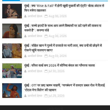
मुंबई : क्या ‘Rise & Fall’ में होगी खुशी मुखर्जी की एंट्री? बोल्ड अंदाज से
फिर मचेगा तहलका!
आर्यावर्त डेस्क
Aug 06, 2026
मुंबई : सच्चे इरादों के साथ आप अपने विश्वासों पर डटे रहने की ताकत पा
सकते हैं” : करुणा पांडे
आर्यावर्त डेस्क
Aug 06, 2026
मुंबई : सोहेल खान ने गुस्से में दरवाज़े पर मारी लात, क्या उन्हें शो छोड़ने से
रोकने पहुंचे सलमान खान?
आर्यावर्त डेस्क
Aug 03, 2026
मुंबई : फीफा वर्ल्ड कप 2026 में सोनिया बंसल का ग्लैमरस जलवा
आर्यावर्त डेस्क
Jul 30, 2026
मुंबई : OTT पर छाए ऋषभ साहनी, 'नागबंधन' में दमदार डबल रोल ने दिलाई
'टोटल मेगा विलेन' की पहचान
आर्यावर्त डेस्क
Jul 28, 2026
undefined