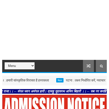
री सांस्कृतिक विरासत है हस्तकला
पटना : लक्ष्य निर्धारित करें, नवाचार को गति दें
बिहार
 मंगल भवन अमंगल हारी। द्रवहु सुदसरथ अजिर बिहारी ।। -- सब नर करहिं परस्पर प्रीति । 