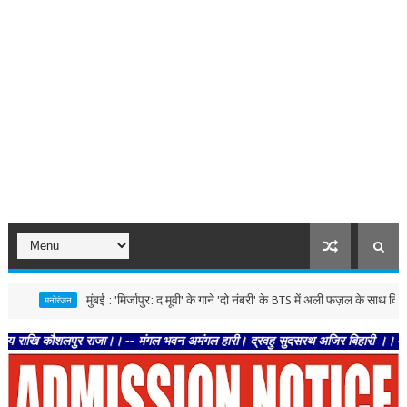
मुंबई : 'मिर्जापुर: द मूवी' के गाने 'दो नंबरी' के BTS में अली फज़ल के साथ दिखे ढांडा न्
मनोरंजन
ौशलपुर राजा।। -- मंगल भवन अमंगल हारी। द्रवहु सुदसरथ अजिर बिहारी ।। -- सब नर करहिं 